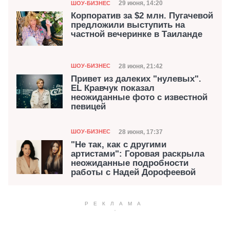
Категория
Дата публикации
29 июня, 14:20
ШОУ-БИЗНЕС
Корпоратив за $2 млн. Пугачевой
предложили выступить на
частной вечеринке в Таиланде
Категория
Дата публикации
28 июня, 21:42
ШОУ-БИЗНЕС
Привет из далеких "нулевых".
EL Кравчук показал
неожиданные фото с известной
певицей
Категория
Дата публикации
28 июня, 17:37
ШОУ-БИЗНЕС
"Не так, как с другими
артистами": Горовая раскрыла
неожиданные подробности
работы с Надей Дорофеевой