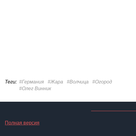
Теги:
#Германия
#Жара
#Волчица
#Огород
#Олег Винник
Полная версия