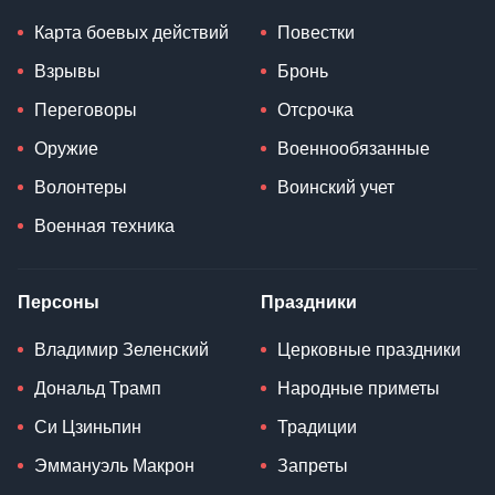
Карта боевых действий
Повестки
Взрывы
Бронь
Переговоры
Отсрочка
Оружие
Военнообязанные
Волонтеры
Воинский учет
Военная техника
Персоны
Праздники
Владимир Зеленский
Церковные праздники
Дональд Трамп
Народные приметы
Си Цзиньпин
Традиции
Эммануэль Макрон
Запреты