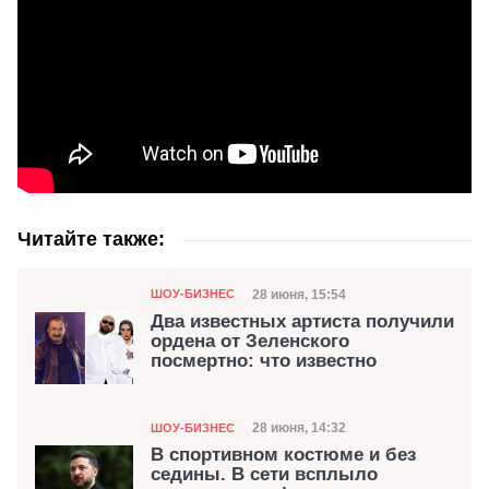
Читайте также:
Категория
Дата публикации
28 июня, 15:54
ШОУ-БИЗНЕС
Два известных артиста получили
ордена от Зеленского
посмертно: что известно
Категория
Дата публикации
28 июня, 14:32
ШОУ-БИЗНЕС
В спортивном костюме и без
седины. В сети всплыло