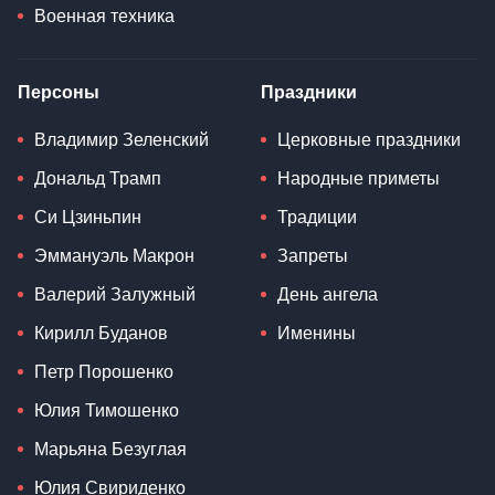
Военная техника
Персоны
Праздники
Владимир Зеленский
Церковные праздники
Дональд Трамп
Народные приметы
Си Цзиньпин
Традиции
Эммануэль Макрон
Запреты
Валерий Залужный
День ангела
Кирилл Буданов
Именины
Петр Порошенко
Юлия Тимошенко
Марьяна Безуглая
Юлия Свириденко