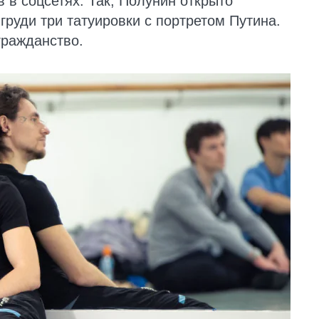
в в соцсетях. Так, Полунин открыто
груди три татуировки с портретом Путина.
гражданство.