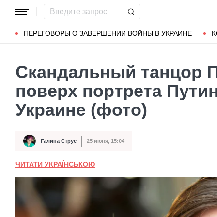
Популярные запросы
Мариуполь
Донбасс
Зеленский
ПЕРЕГОВОРЫ О ЗАВЕРШЕНИИ ВОЙНЫ В УКРАИНЕ
К
Скандальный танцор П
поверх портрета Пути
Украине (фото)
Галина Струс
25 июня, 15:04
Автор
Дата публикации
ЧИТАТИ УКРАЇНСЬКОЮ