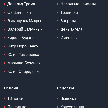
Дональд Трамп
Народные приметы
Си Цзиньпин
Традиции
Эммануэль Макрон
Запреты
Валерий Залужный
День ангела
Кирилл Буданов
Именины
Петр Порошенко
Юлия Тимошенко
Марьяна Безуглая
Юлия Свириденко
Пенсия
Рецепты
13 пенсия
Выпечка
Пенсия по
Консервация