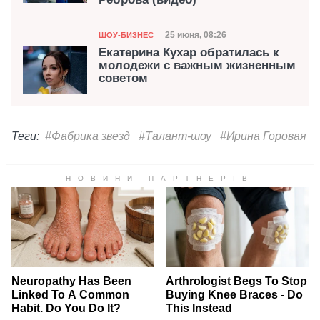
Категория
Дата публикации
25 июня, 08:26
ШОУ-БИЗНЕС
Екатерина Кухар обратилась к
молодежи с важным жизненным
советом
Теги:
#Фабрика звезд
#Талант-шоу
#Ирина Горовая