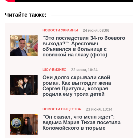
Читайте также:
Категория
Дата публикации
24 июня, 08:06
НОВОСТИ УКРАИНЫ
"Это последствия 34-го боевого
выхода?": Арестович
объявился в больнице с
повязкой на глазу (фото)
Категория
Дата публикации
22 июня, 10:24
ШОУ-БИЗНЕС
Они долго скрывали свой
роман. Как выглядит жена
Сергея Притулы, которая
родила ему троих детей
Категория
Дата публикации
23 июня, 13:34
НОВОСТИ ОБЩЕСТВА
"Он сказал, что меня ждет":
ведьма Мария Тихая посетила
Коломойского в тюрьме