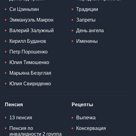
Си Цзиньпин
Традиции
Эммануэль Макрон
Запреты
Валерий Залужный
День ангела
Кирилл Буданов
Именины
Петр Порошенко
Юлия Тимошенко
Марьяна Безуглая
Юлия Свириденко
Пенсия
Рецепты
13 пенсия
Выпечка
Пенсия по
Консервация
инвалидности 2 группа