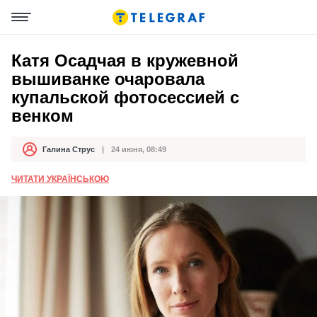
Катя Осадчая в кружевной
вышиванке очаровала
купальской фотосессией с
венком
Галина Струс
24 июня, 08:49
Автор
Дата публикации
ЧИТАТИ УКРАЇНСЬКОЮ