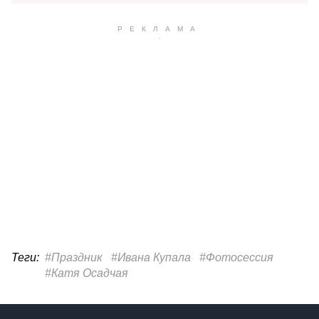
Теги:
#Праздник
#Ивана Купала
#Фотосессия
#Катя Осадчая