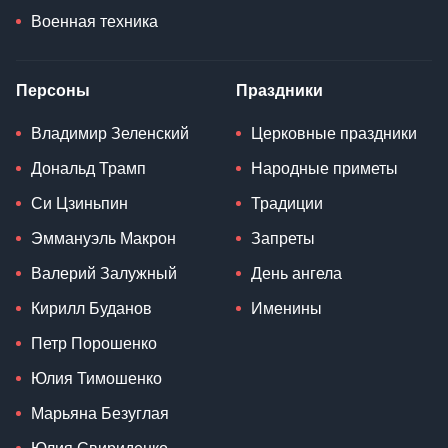
Военная техника
Персоны
Праздники
Владимир Зеленский
Церковные праздники
Дональд Трамп
Народные приметы
Си Цзиньпин
Традиции
Эммануэль Макрон
Запреты
Валерий Залужный
День ангела
Кирилл Буданов
Именины
Петр Порошенко
Юлия Тимошенко
Марьяна Безуглая