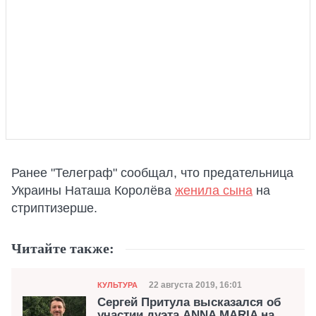
Ранее "Телеграф" сообщал, что предательница
Украины Наташа Королёва
женила сына
на
стриптизерше.
Читайте также:
Категория
Дата публикации
22 августа 2019, 16:01
КУЛЬТУРА
Сергей Притула высказался об
участии дуэта ANNA MARIA на