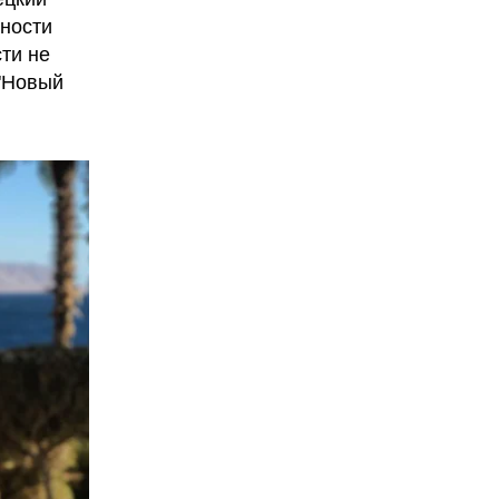
ности
ти не
 "Новый