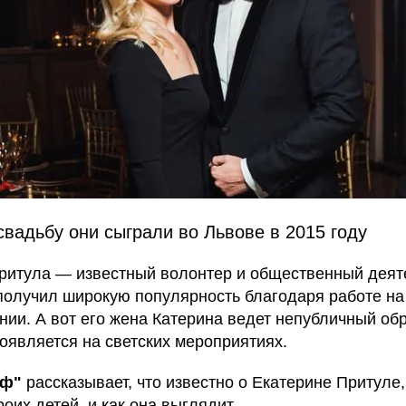
свадьбу они сыграли во Львове в 2015 году
ритула — известный волонтер и общественный деят
получил широкую популярность благодаря работе на
нии. А вот его жена Катерина ведет непубличный об
появляется на светских мероприятиях.
аф"
рассказывает, что известно о Екатерине Притуле,
оих детей, и как она выглядит.