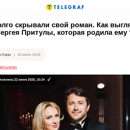
олго скрывали свой роман. Как выгл
ергея Притулы, которая родила ему
а Струс
22 июня, 10:24
кации
АЇНСЬКОЮ
новлена 22 июня 2026, 10:24