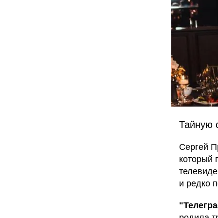
Тайную 
Сергей П
который 
телевиде
и редко 
"Телегр
родила тр