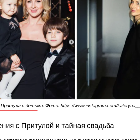
Притула с детьми. Фото: https://www.instagram.com/kateryna__p
ния с Притулой и тайная свадьба