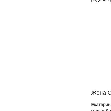
Жена С
Екатерин
года в Д