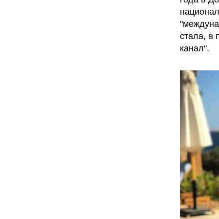
национал
"междуна
стала, а
канал".