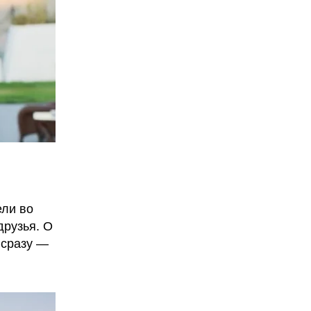
ели во
друзья. О
 сразу —