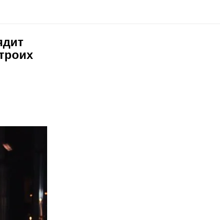
ядит
 троих