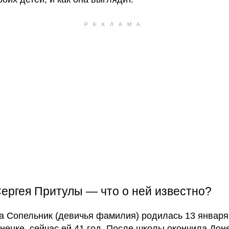
ергея Притулы — что о ней известно?
а Сопельник (девичья фамилия) родилась 13 января
онецке, сейчас ей 41 год. После школы окончила Дон