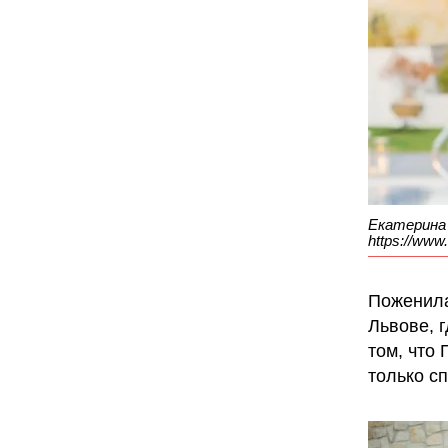
Екатерина 
https://www
Поженила
Львове, 
том, что
только с