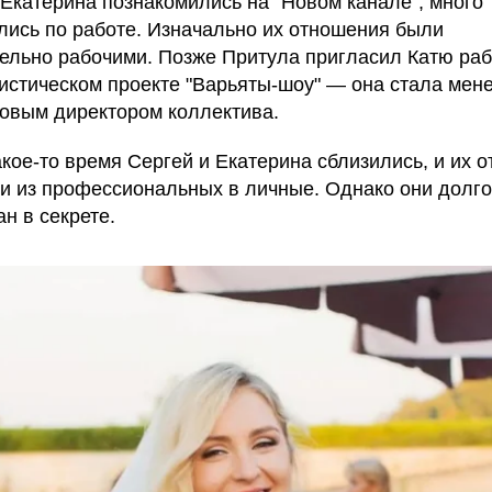
 Екатерина познакомились на "Новом канале", много
лись по работе. Изначально их отношения были
ельно рабочими. Позже Притула пригласил Катю раб
истическом проекте "Варьяты-шоу" — она стала ме
овым директором коллектива.
акое-то время Сергей и Екатерина сблизились, и их 
и из профессиональных в личные. Однако они долг
н в секрете.