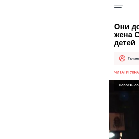
Они д
жена С
детей
Галин
Автор
Дата публи
ЧИТАТИ УКР
Новость об