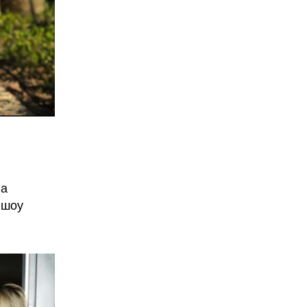
ла
 шоу