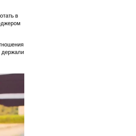
отать в
неджером
отношения
о держали