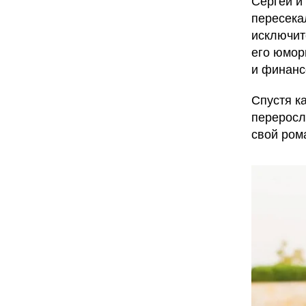
Сергей и
пересека
исключит
его юмор
и финанс
Спустя к
переросл
свой рома