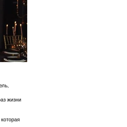
ель,
раз жизни
 которая