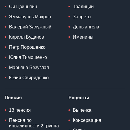
Си Цзиньпин
Традиции
Эммануэль Макрон
Запреты
Валерий Залужный
День ангела
Кирилл Буданов
Именины
Петр Порошенко
Юлия Тимошенко
Марьяна Безуглая
Юлия Свириденко
Пенсия
Рецепты
13 пенсия
Выпечка
Пенсия по
Консервация
инвалидности 2 группа