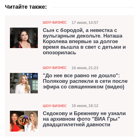
Читайте также:
Категория
Дата публикации
17 июня, 14:57
ШОУ-БИЗНЕС
Сын с бородой, а невестка с
вульгарным декольте. Наташа
Королева впервые за долгое
время вышла в свет с детьми и
опозорилась
Категория
Дата публикации
16 июня, 21:23
ШОУ-БИЗНЕС
"До нее все равно не дошло":
Полякову распекли в сети после
эфира со священником (видео)
Категория
Дата публикации
16 июня, 18:12
ШОУ-БИЗНЕС
Седокову и Брежневу не узнали
на архивном фото "ВИА Гры"
двадцатилетней давности