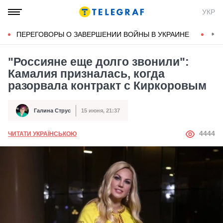
УКР
ПЕРЕГОВОРЫ О ЗАВЕРШЕНИИ ВОЙНЫ В УКРАИНЕ
КОН
"Россияне еще долго звонили":
Камалия призналась, когда
разорвала контракт с Киркоровым
Галина Струс
15 июня, 21:37
Автор
Дата публикации
АВТОР
4444
ЧИТАТИ УКРАЇНСЬКОЮ