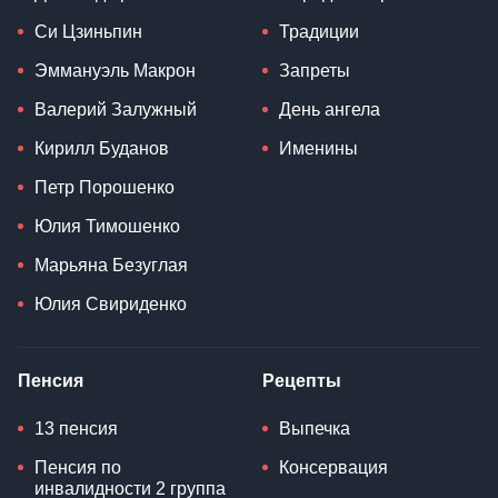
Си Цзиньпин
Традиции
Эммануэль Макрон
Запреты
Валерий Залужный
День ангела
Кирилл Буданов
Именины
Петр Порошенко
Юлия Тимошенко
Марьяна Безуглая
Юлия Свириденко
Пенсия
Рецепты
13 пенсия
Выпечка
Пенсия по
Консервация
инвалидности 2 группа