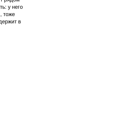
ь: у него
, тоже
 держит в