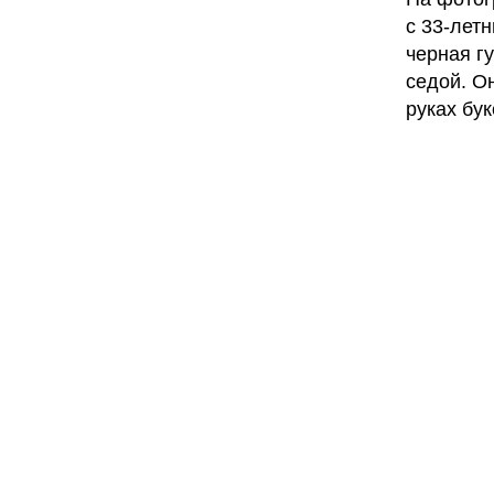
с 33-лет
черная г
седой. О
руках бу