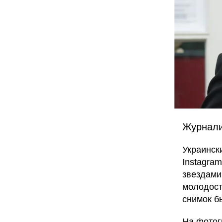
Журнали
Украинск
Instagra
звездами 
молодост
снимок б
На фотог