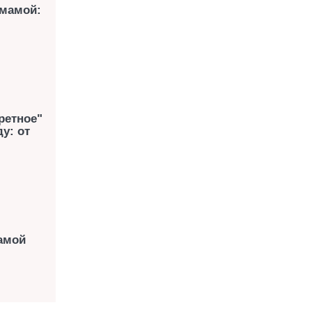
 мамой:
ретное"
у: от
амой