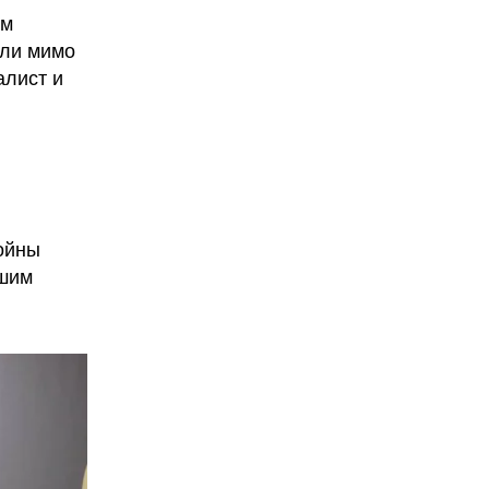
ем
шли мимо
алист и
ойны
ошим