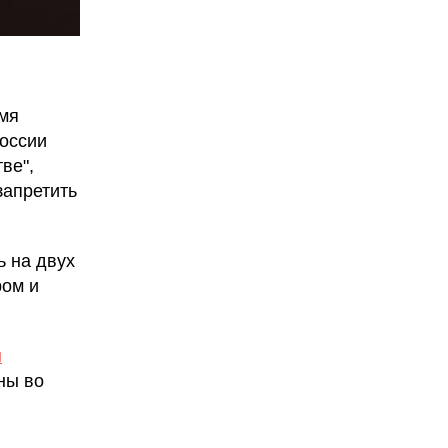
емя
России
ве",
запретить
ь на двух
ром и
ы
ны во