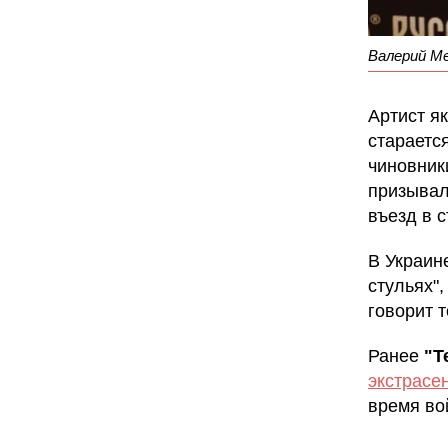
Валерий М
Артист я
стараетс
чиновник
призывал
въезд в с
В Украин
стульях"
говорит т
Ранее
"Т
экстрасе
время во