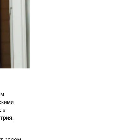
ем
скими
к в
трия,
ит рядом