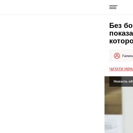
Без б
показа
которо
Галин
Автор
Дата публи
ЧИТАТИ УКР
Новость об