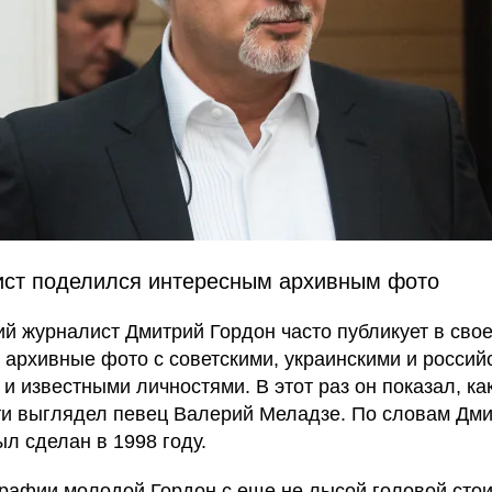
ст поделился интересным архивным фото
ий журналист Дмитрий Гордон часто публикует в сво
m архивные фото с советскими, украинскими и россий
и известными личностями. В этот раз он показал, ка
и выглядел певец Валерий Меладзе. По словам Дми
ыл сделан в 1998 году.
рафии молодой Гордон с еще не лысой головой сто