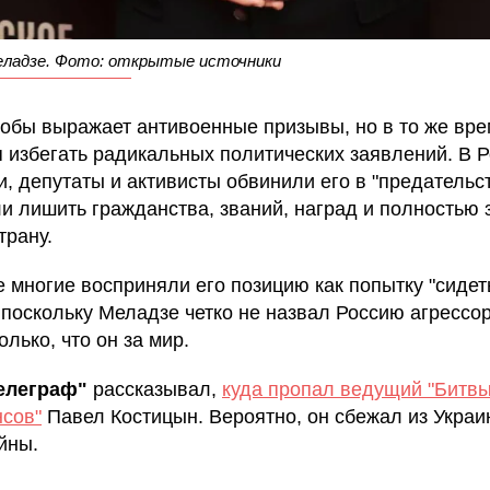
еладзе. Фото: открытые источники
кобы выражает антивоенные призывы, но в то же вр
я избегать радикальных политических заявлений. В 
и, депутаты и активисты обвинили его в "предательст
и лишить гражданства, званий, наград и полностью 
трану.
е многие восприняли его позицию как попытку "сидет
, поскольку Меладзе четко не назвал Россию агрессо
олько, что он за мир.
елеграф"
рассказывал,
куда пропал ведущий "Битв
нсов"
Павел Костицын. Вероятно, он сбежал из Украи
йны.