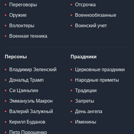
Переговоры
Отсрочка
Оружие
Военнообязанные
Волонтеры
Воинский учет
Военная техника
Персоны
Праздники
Владимир Зеленский
Церковные праздники
Дональд Трамп
Народные приметы
Си Цзиньпин
Традиции
Эммануэль Макрон
Запреты
Валерий Залужный
День ангела
Кирилл Буданов
Именины
Петр Порошенко