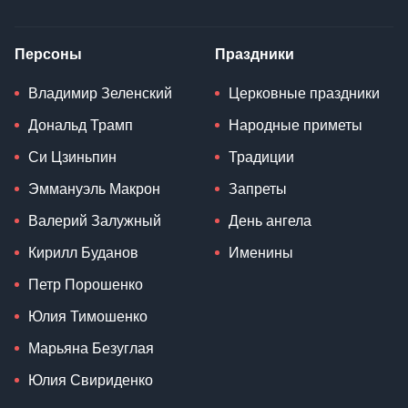
Персоны
Праздники
Владимир Зеленский
Церковные праздники
Дональд Трамп
Народные приметы
Си Цзиньпин
Традиции
Эммануэль Макрон
Запреты
Валерий Залужный
День ангела
Кирилл Буданов
Именины
Петр Порошенко
Юлия Тимошенко
Марьяна Безуглая
Юлия Свириденко