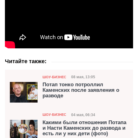
Читайте также:
Категория
Дата публикации
08 мая, 13:05
ШОУ-БИЗНЕС
Потап тонко потроллил
Каменских после заявления о
разводе
Категория
Дата публикации
04 мая, 06:34
ШОУ-БИЗНЕС
Какими были отношения Потапа
и Насти Каменских до развода и
есть ли у них дети (фото)