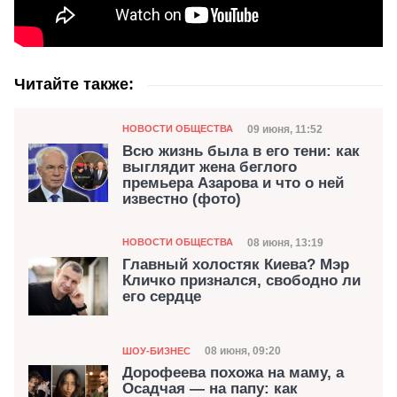
Читайте также:
Категория
Дата публикации
09 июня, 11:52
НОВОСТИ ОБЩЕСТВА
Всю жизнь была в его тени: как
выглядит жена беглого
премьера Азарова и что о ней
известно (фото)
Категория
Дата публикации
08 июня, 13:19
НОВОСТИ ОБЩЕСТВА
Главный холостяк Киева? Мэр
Кличко признался, свободно ли
его сердце
Категория
Дата публикации
08 июня, 09:20
ШОУ-БИЗНЕС
Дорофеева похожа на маму, а
Осадчая — на папу: как