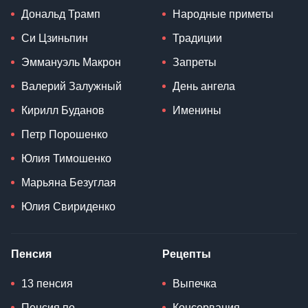
Дональд Трамп
Народные приметы
Си Цзиньпин
Традиции
Эммануэль Макрон
Запреты
Валерий Залужный
День ангела
Кирилл Буданов
Именины
Петр Порошенко
Юлия Тимошенко
Марьяна Безуглая
Юлия Свириденко
Пенсия
Рецепты
13 пенсия
Выпечка
Пенсия по
Консервация