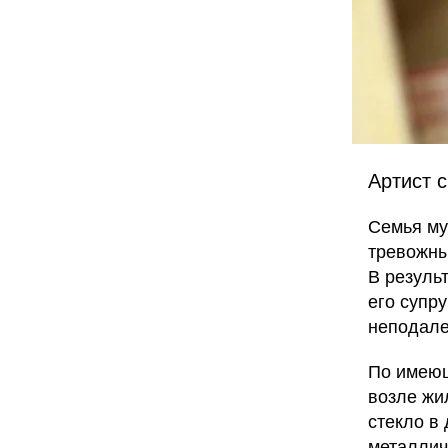
Артист 
Семья му
тревожны
В резуль
его супр
неподале
По имеющ
возле жи
стекло в 
металлич