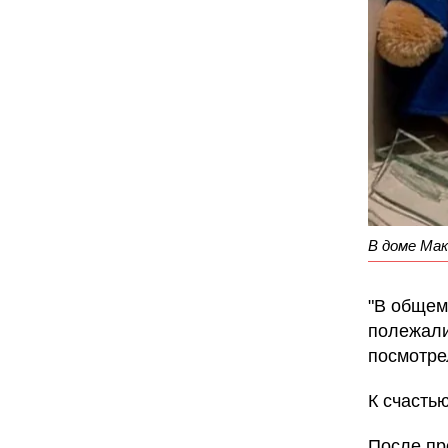
В доме Ма
"В общем,
полежали
посмотре
К счастью
После пр