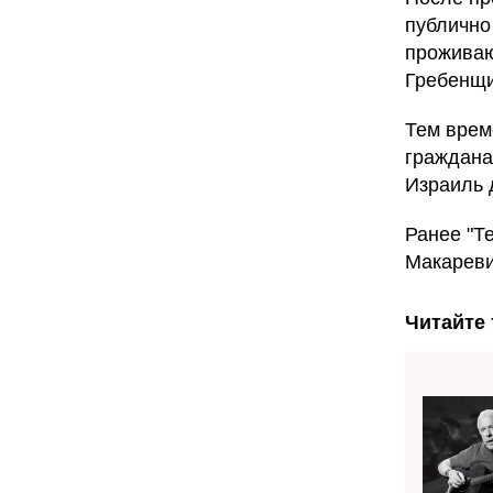
публично
проживаю
Гребенщи
Тем врем
граждана
Израиль 
Ранее "Т
Макареви
Читайте 