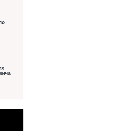
по
их
вича