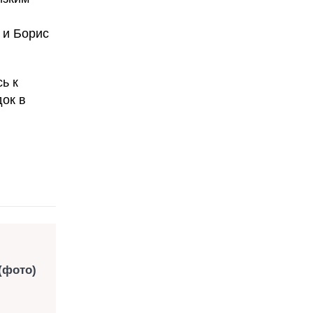
 и Борис
ь к
ок в
(фото)