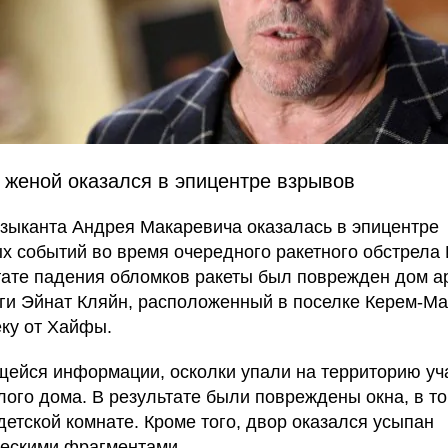
с женой оказался в эпицентре взрывов
зыканта Андрея Макаревича оказалась в эпицентре
х событий во время очередного ракетного обстрела 
тате падения обломков ракеты был поврежден дом а
уги Эйнат Кляйн, расположенный в поселке Керем-М
ку от Хайфы.
ейся информации, осколки упали на территорию уча
лого дома. В результате были повреждены окна, в т
детской комнате. Кроме того, двор оказался усыпан
ескими фрагментами.