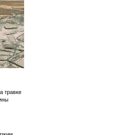
На травке
ины
изким