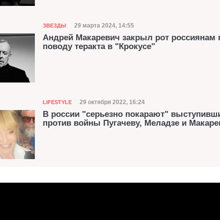
Категория
Дата публикации
29 марта 2024, 14:55
ЗВЕЗДЫ
Андрей Макаревич закрыл рот россиянам 
поводу теракта в "Крокусе"
Категория
Дата публикации
29 октября 2022, 16:24
LIFESTYLE
В россии "серьезно покарают" выступивш
против войны Пугачеву, Меладзе и Макаре