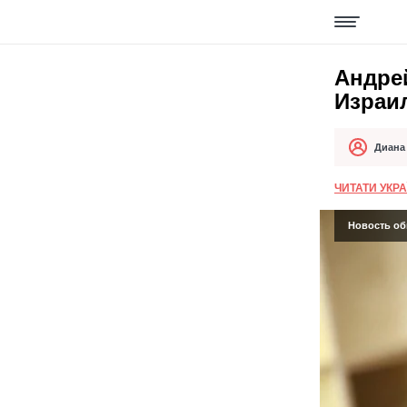
Андрей
Израил
Диана
Автор
Дата публи
ЧИТАТИ УКР
Новость об