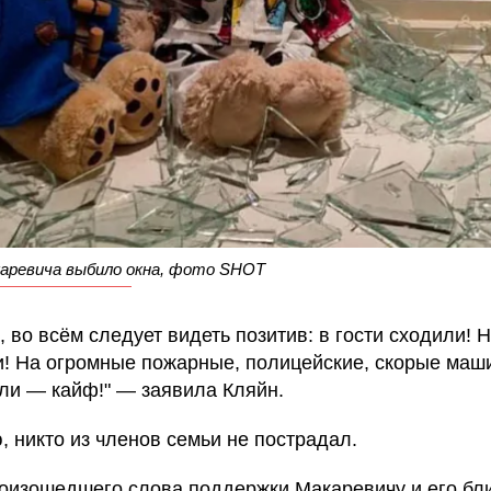
каревича выбило окна, фото SHOT
 во всём следует видеть позитив: в гости сходили! 
! На огромные пожарные, полицейские, скорые маш
ли — кайф!" — заявила Кляйн.
, никто из членов семьи не пострадал.
оизошедшего слова поддержки Макаревичу и его бл