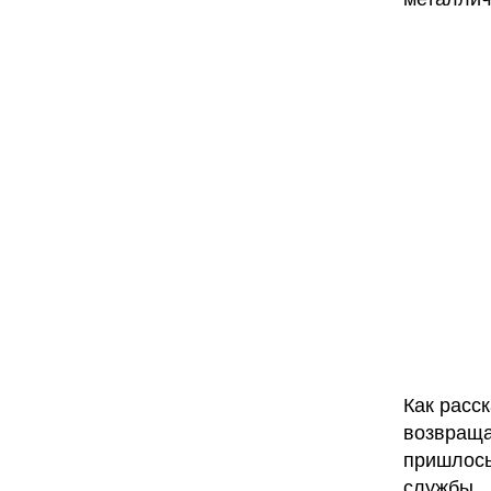
Как расс
возвраща
пришлось
службы.