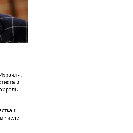
Израиля.
ртиста и
ахараль
стка и
ом числе