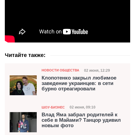
Читайте также:
Категория
Дата публикации
02 июня, 12:29
НОВОСТИ ОБЩЕСТВА
Клопотенко закрыл любимое
заведение украинцев: в сети
бурно отреагировали
Категория
Дата публикации
02 июня, 09:10
ШОУ-БИЗНЕС
Влад Яма забрал родителей к
себе в Майами? Танцор удивил
новым фото