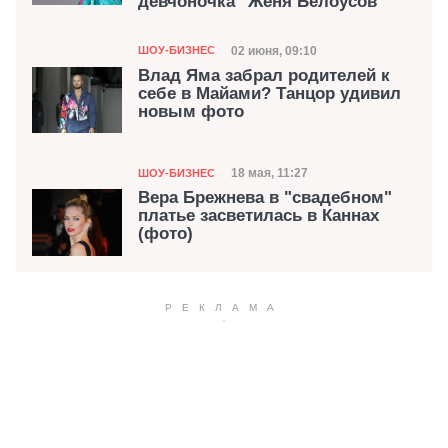
девчоночка" Женя Белоусов
Категория
Дата публикации
02 июня, 09:10
ШОУ-БИЗНЕС
Влад Яма забрал родителей к
себе в Майами? Танцор удивил
новым фото
Категория
Дата публикации
18 мая, 11:27
ШОУ-БИЗНЕС
Вера Брежнева в "свадебном"
платье засветилась в Каннах
(фото)