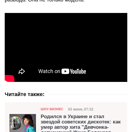
Читайте также:
Категория
Дата публикации
02 июня, 07:32
ШОУ-БИЗНЕС
Родился в Украине и стал
звездой советских дискотек: как
умер автор хита "Девчонка-