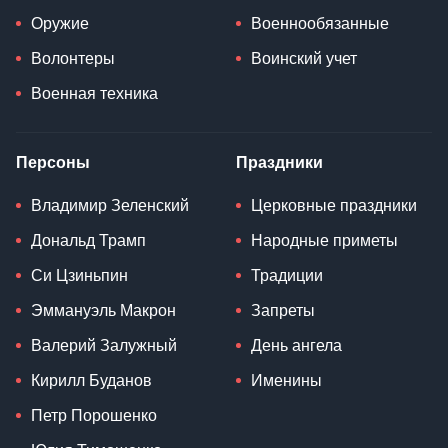
Оружие
Военнообязанные
Волонтеры
Воинский учет
Военная техника
Персоны
Праздники
Владимир Зеленский
Церковные праздники
Дональд Трамп
Народные приметы
Си Цзиньпин
Традиции
Эммануэль Макрон
Запреты
Валерий Залужный
День ангела
Кирилл Буданов
Именины
Петр Порошенко