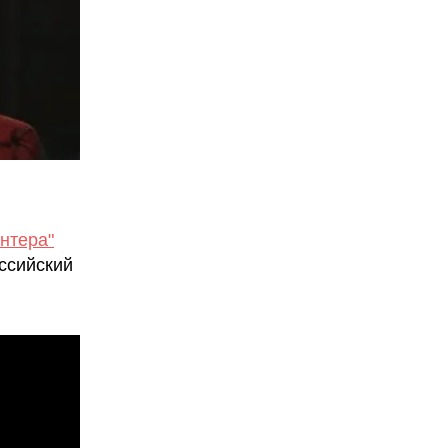
нтера"
оссийский