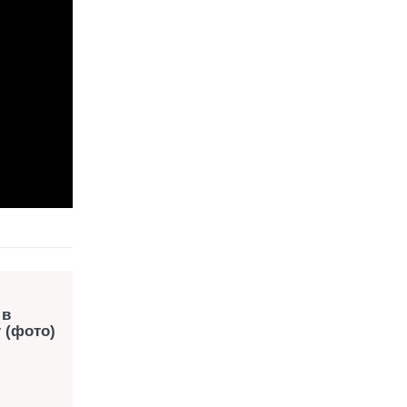
 в
 (фото)