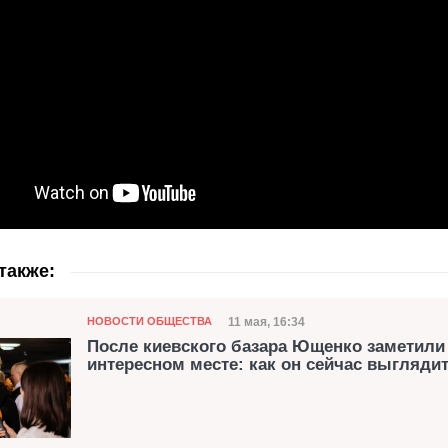
также:
Категория
Дата публикации
11 мая, 16:34
НОВОСТИ ОБЩЕСТВА
После киевского базара Ющенко заметили
интересном месте: как он сейчас выглядит