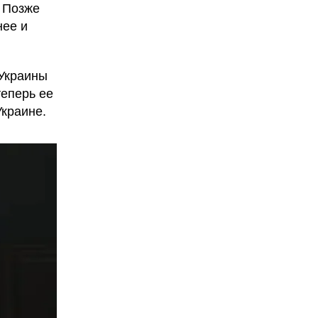
. Позже
нее и
 Украины
теперь ее
Украине.