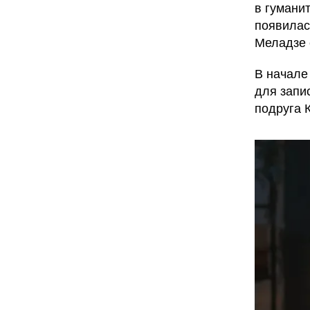
в гумани
появилас
Меладзе 
В начале
для запи
подруга 