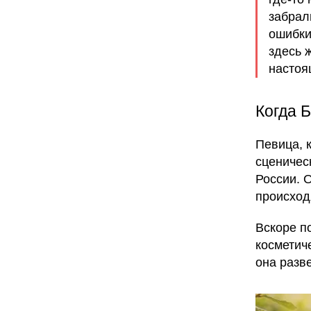
забрал
ошибки.
здесь 
настоя
Когда 
Певица, 
сценичес
России. О
происход
Вскоре п
косметич
она разв