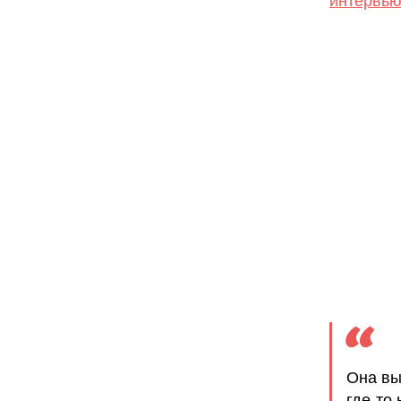
интервь
Она вы
где-то