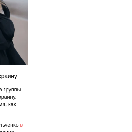
краину
а группы
краину.
мя, как
ильченко
в