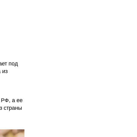
ает под
 из
 РФ, а ее
из страны