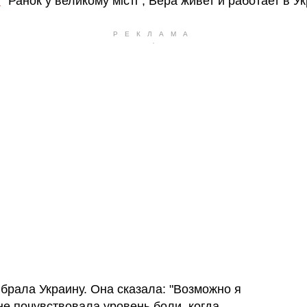
ю
"Ранок у великому місті", Вера живет и работает в У
брала Украину. Она сказала: "Возможно я
 не почувствовала уровень боли, когда