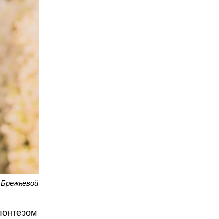
 Брежневой
лонтером