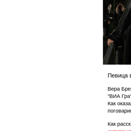
Певица 
Вера Бр
"ВИА Гра
Как оказа
поговари
Как расс