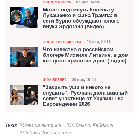
Категория
Дата публикации
07 мая, 14:26
НОВОСТИ МИРА
Может подвинуть Коленьку
Лукашенко и сына Трампа: в
сети бурно обсуждают юного
внука Эрдогана (видео)
Категория
Дата публикации
06 мая, 21:11
НОВОСТИ ОБЩЕСТВА
Что известно о российском
блогере Михаиле Литвине, в дом
которого прилетел дрон (видео)
Категория
Дата публикации
06 мая, 19:44
ШОУ-БИЗНЕС
"Закрыть уши и никого не
слушать": Руслана дала важный
совет участнице от Украины на
Евровидении 2026
Теги:
#Умерла актриса
#Спіймати Кайдаша
#Любовь Колесникова