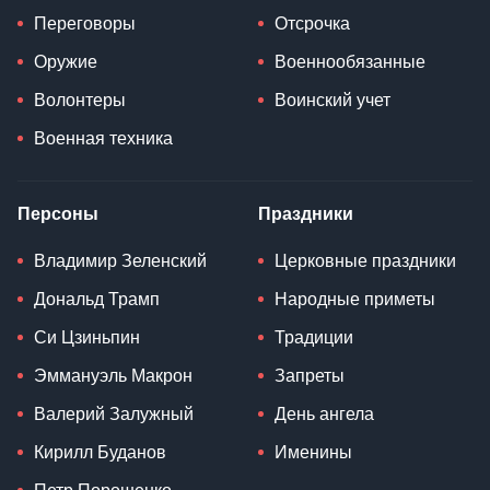
Переговоры
Отсрочка
Оружие
Военнообязанные
Волонтеры
Воинский учет
Военная техника
Персоны
Праздники
Владимир Зеленский
Церковные праздники
Дональд Трамп
Народные приметы
Си Цзиньпин
Традиции
Эммануэль Макрон
Запреты
Валерий Залужный
День ангела
Кирилл Буданов
Именины