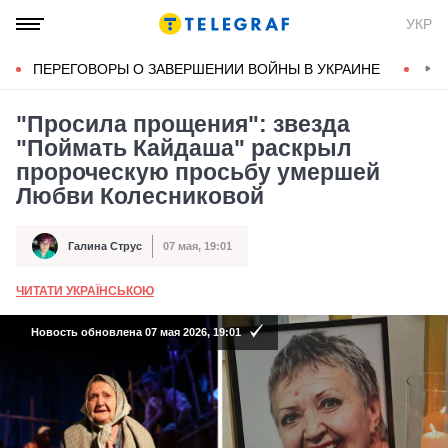
УКР
ПЕРЕГОВОРЫ О ЗАВЕРШЕНИИ ВОЙНЫ В УКРАИНЕ
КОН
"Просила прощения": звезда
"Поймать Кайдаша" раскрыл
пророческую просьбу умершей
Любви Колесниковой
Галина Струс
07 мая, 19:01
Автор
Дата публикации
ЧИТАТИ УКРАЇНСЬКОЮ
А
Новость обновлена 07 мая 2026, 19:01