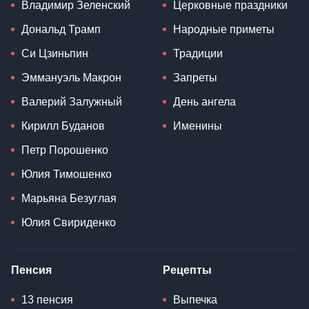
Владимир Зеленский
Церковные праздники
Дональд Трамп
Народные приметы
Си Цзиньпин
Традиции
Эммануэль Макрон
Запреты
Валерий Залужный
День ангела
Кирилл Буданов
Именины
Петр Порошенко
Юлия Тимошенко
Марьяна Безуглая
Юлия Свириденко
Пенсия
Рецепты
13 пенсия
Выпечка