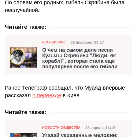
По словам его родных, гибель Скрябина была
неслучайной.
Читайте также:
Категория
Дата публикации
02 февраля, 09:17
ШОУ-БИЗНЕС
О чем на самом деле песня
Кузьмы Скрябина "Люди, як
кораблі", которая стала еще
популярнее после его гибели
Ранее Телеграф сообщал, что Муаяд впервые
рассказал
о переезде
в Киев.
Читайте также:
Категория
Дата публикации
28 апреля, 14:12
НОВОСТИ ОБЩЕСТВА
Угадай украденные мелодии: