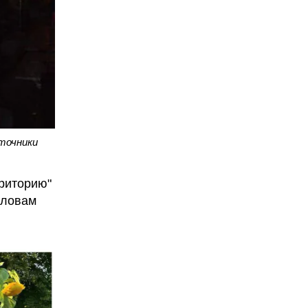
точники
рриторию"
словам