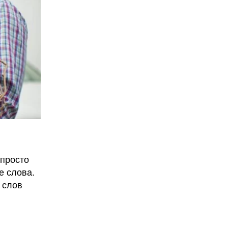
 просто
е слова.
 слов