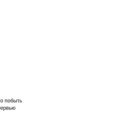
то побыть
тервью