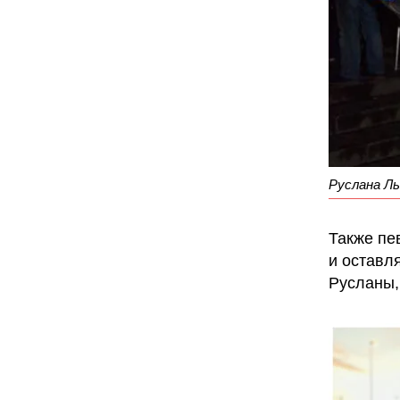
Руслана Л
Также пе
и оставл
Русланы,