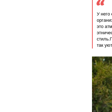
У него
органи
это ат
этниче
стиль.
так ую