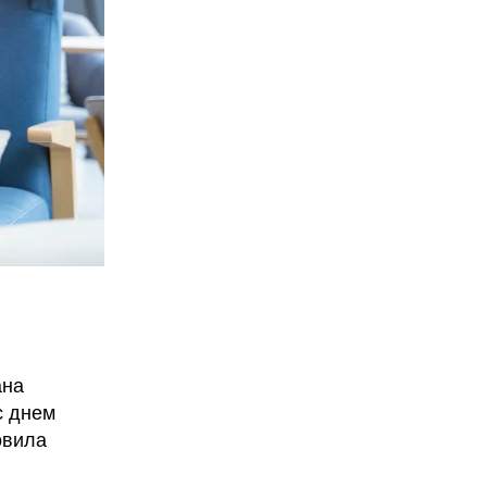
ана
с днем
овила