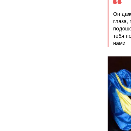
Он даж
глаза, 
подоше
тебя п
нами