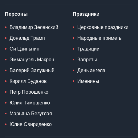
Персоны
Праздники
Владимир Зеленский
Церковные праздники
Дональд Трамп
Народные приметы
Си Цзиньпин
Традиции
Эммануэль Макрон
Запреты
Валерий Залужный
День ангела
Кирилл Буданов
Именины
Петр Порошенко
Юлия Тимошенко
Марьяна Безуглая
Юлия Свириденко