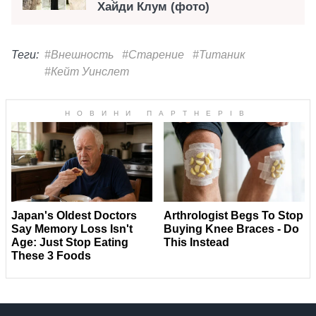
Хайди Клум (фото)
Теги:
#Внешность
#Старение
#Титаник
#Кейт Уинслет