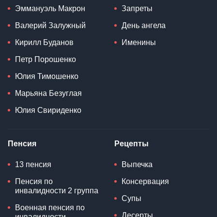
Эммануэль Макрон
Запреты
Валерий Залужный
День ангела
Кирилл Буданов
Именины
Петр Порошенко
Юлия Тимошенко
Марьяна Безуглая
Юлия Свириденко
Пенсия
Рецепты
13 пенсия
Выпечка
Пенсия по
Консервация
инвалидности 2 группа
Супы
Военная пенсия по
Десерты
инвалидности