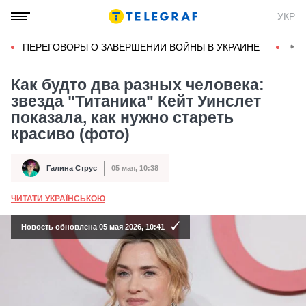
УКР
ПЕРЕГОВОРЫ О ЗАВЕРШЕНИИ ВОЙНЫ В УКРАИНЕ
КОН
Как будто два разных человека:
звезда "Титаника" Кейт Уинслет
показала, как нужно стареть
красиво (фото)
Галина Струс
05 мая, 10:38
Автор
Дата публикации
ЧИТАТИ УКРАЇНСЬКОЮ
А
Новость обновлена 05 мая 2026, 10:41