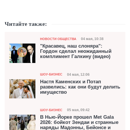
Читайте также:
Категория
Дата публикации
04 мая, 10:38
НОВОСТИ ОБЩЕСТВА
"Красавец, наш слоняра":
Гордон сделал неожиданный
комплимент Галкину (видео)
Категория
Дата публикации
04 мая, 12:06
ШОУ-БИЗНЕС
Настя Каменских и Потап
развелись: как они будут делить
имущество
Категория
Дата публикации
05 мая, 09:42
ШОУ-БИЗНЕС
В Нью-Йорке прошел Met Gala
2026: бойкот Зендаи и странные
наряды Мадонны, Бейонсе и