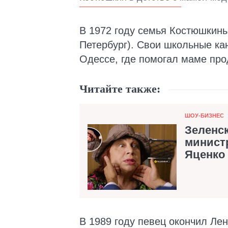
В 1972 году семья Костюшкины
Петербург). Свои школьные ка
Одессе, где помогал маме про
Читайте также:
Категория
ШОУ-БИЗНЕС
Зеленск
министр
Яценко 
В 1989 году певец окончил Ле