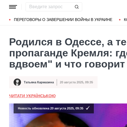
Популярные запросы
Мариуполь
Донбасс
Зеленский
ПЕРЕГОВОРЫ О ЗАВЕРШЕНИИ ВОЙНЫ В УКРАИНЕ
К
Родился в Одессе, а 
пропаганде Кремля: гд
вдвоем" и что говорит
Татьяна Кармазина
20 августа 2025, 09:35
Автор
Дата публикации
ЧИТАТИ УКРАЇНСЬКОЮ
Новость обновлена 20 августа 2025, 09:35