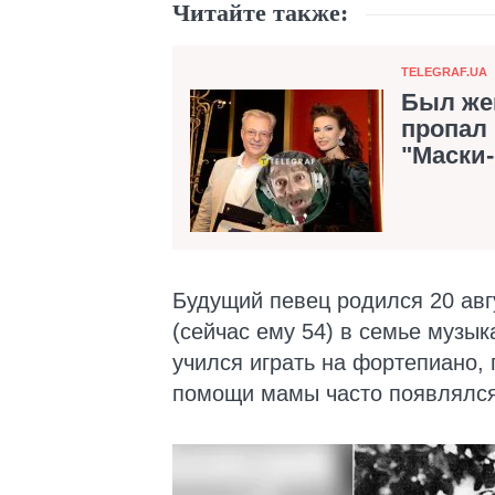
Читайте также:
Категория
TELEGRAF.UA
Был жен
пропал 
"Маски
Будущий певец родился 20 авг
(сейчас ему 54) в семье музы
учился играть на фортепиано,
помощи мамы часто появлялся